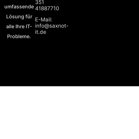
351
umfassende
41887710
Lösung für
E-Mail:
info@saxnot-
alle Ihre IT-
it.de
Probleme.